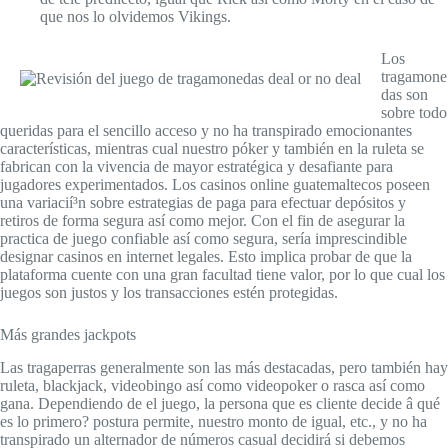
que nos lo olvidemos Vikings.
Los
tragamone
das son
sobre todo
queridas para el sencillo acceso y no ha transpirado emocionantes
características, mientras cual nuestro póker y también en la ruleta se
fabrican con la vivencia de mayor estratégica y desafiante para
jugadores experimentados. Los casinos online guatemaltecos poseen
una variacií³n sobre estrategias de paga para efectuar depósitos y
retiros de forma segura así­ como mejor. Con el fin de asegurar la
practica de juego confiable así­ como segura, serí­a imprescindible
designar casinos en internet legales. Esto implica probar de que la
plataforma cuente con una gran facultad tiene valor, por lo que cual los
juegos son justos y los transacciones estén protegidas.
Más grandes jackpots
Las tragaperras generalmente son las más destacadas, pero también hay
ruleta, blackjack, videobingo así­ como videopoker o rasca así­ como
gana. Dependiendo de el juego, la persona que es cliente decide â qué
es lo primero? postura permite, nuestro monto de igual, etc., y no ha
transpirado un alternador de números casual decidirá si debemos