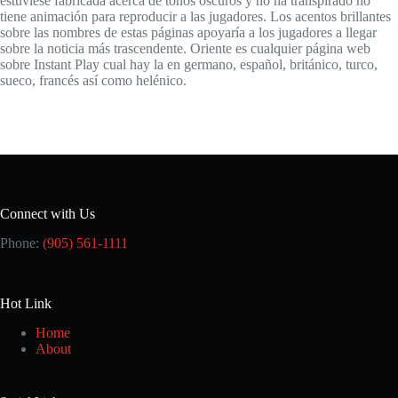
estuviese fabricada acerca de tonos oscuros y no ha transpirado no
tiene animación para reproducir a las jugadores. Los acentos brillantes
sobre las nombres de estas páginas apoyaría a los jugadores a llegar
sobre la noticia más trascendente. Oriente es cualquier página web
sobre Instant Play cual hay la en germano, español, británico, turco,
sueco, francés así­ como helénico.
Connect with Us
Phone:
(905) 561-1111
Hot Link
Home
About