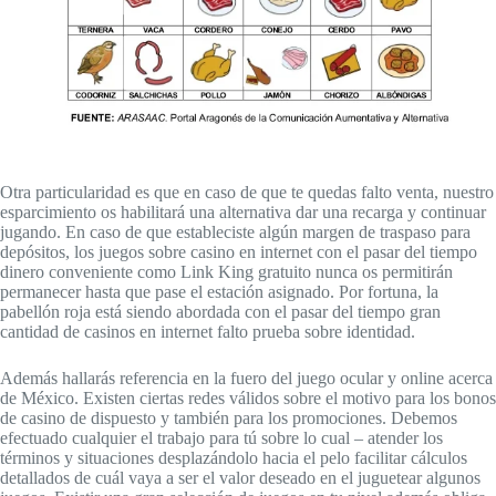
Otra particularidad es que en caso de que te quedas falto venta, nuestro
esparcimiento os habilitará una alternativa dar una recarga y continuar
jugando. En caso de que estableciste algún margen de traspaso para
depósitos, los juegos sobre casino en internet con el pasar del tiempo
dinero conveniente como Link King gratuito nunca os permitirán
permanecer hasta que pase el estación asignado. Por fortuna, la
pabellón roja está siendo abordada con el pasar del tiempo gran
cantidad de casinos en internet falto prueba sobre identidad.
Además hallarás referencia en la fuero del juego ocular y online acerca
de México. Existen ciertas redes válidos sobre el motivo para los bonos
de casino de dispuesto y también para los promociones. Debemos
efectuado cualquier el trabajo para tú sobre lo cual – atender los
términos y situaciones desplazándolo hacia el pelo facilitar cálculos
detallados de cuál vaya a ser el valor deseado en el juguetear algunos