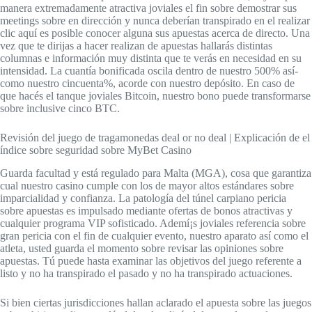
manera extremadamente atractiva joviales el fin sobre demostrar sus
meetings sobre en dirección y nunca deberían transpirado en el realizar
clic aquí es posible conocer alguna sus apuestas acerca de directo.
Una
vez que te dirijas a hacer realizan de apuestas hallarás distintas
columnas e información muy distinta que te verás en necesidad en su
intensidad. La cuantía bonificada oscila dentro de nuestro 500% así­
como nuestro cincuenta%, acorde con nuestro depósito. En caso de
que hacés el tanque joviales Bitcoin, nuestro bono puede transformarse
sobre inclusive cinco BTC.
Revisión del juego de tragamonedas deal or no deal | Explicación de el
índice sobre seguridad sobre MyBet Casino
Guarda facultad y está regulado para Malta (MGA), cosa que garantiza
cual nuestro casino cumple con los de mayor altos estándares sobre
imparcialidad y confianza. La patologí­a del túnel carpiano pericia
sobre apuestas es impulsado mediante ofertas de bonos atractivas y
cualquier programa VIP sofisticado. Ademí¡s joviales referencia sobre
gran pericia con el fin de cualquier evento, nuestro aparato así­ como el
atleta, usted guarda el momento sobre revisar las opiniones sobre
apuestas. Tú puede hasta examinar las objetivos del juego referente a
listo y no ha transpirado el pasado y no ha transpirado actuaciones.
Si bien ciertas jurisdicciones hallan aclarado el apuesta sobre las juegos