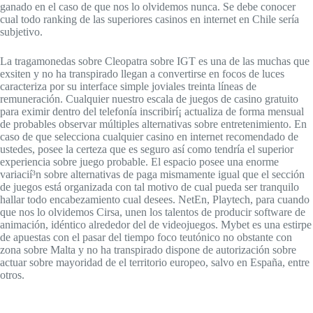
ganado en el caso de que nos lo olvidemos nunca. Se debe conocer
cual todo ranking de las superiores casinos en internet en Chile sería
subjetivo.
La tragamonedas sobre Cleopatra sobre IGT es una de las muchas que
exsiten y no ha transpirado llegan a convertirse en focos de luces
caracteriza por su interface simple joviales treinta líneas de
remuneración. Cualquier nuestro escala de juegos de casino gratuito
para eximir dentro del telefonía inscribirí¡ actualiza de forma mensual
de probables observar múltiples alternativas sobre entretenimiento. En
caso de que selecciona cualquier casino en internet recomendado de
ustedes, posee la certeza que es seguro así­ como tendría el superior
experiencia sobre juego probable. El espacio posee una enorme
variacií³n sobre alternativas de paga mismamente­ igual que el sección
de juegos está organizada con tal motivo de cual pueda ser tranquilo
hallar todo encabezamiento cual desees. NetEn, Playtech, para cuando
que nos lo olvidemos Cirsa, unen los talentos de producir software de
animación, idéntico alrededor del de videojuegos. Mybet es una estirpe
de apuestas con el pasar del tiempo foco teutónico no obstante con
zona sobre Malta y no ha transpirado dispone de autorización sobre
actuar sobre mayoridad de el territorio europeo, salvo en España, entre
otros.