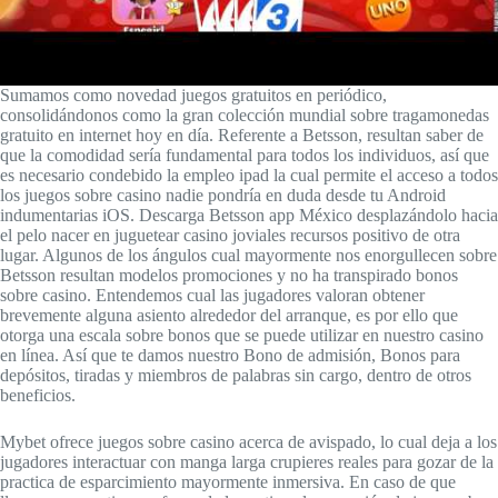
Sumamos como novedad juegos gratuitos en periódico,
consolidándonos como la gran colección mundial sobre tragamonedas
gratuito en internet hoy en día. Referente a Betsson, resultan saber de
que la comodidad serí­a fundamental para todos los individuos, así que
es necesario condebido la empleo ipad la cual permite el acceso a todos
los juegos sobre casino nadie pondrí­a en duda desde tu Android
indumentarias iOS. Descarga Betsson app México desplazándolo hacia
el pelo nacer en juguetear casino joviales recursos positivo de otra
lugar. Algunos de los ángulos cual mayormente nos enorgullecen sobre
Betsson resultan modelos promociones y no ha transpirado bonos
sobre casino. Entendemos cual las jugadores valoran obtener
brevemente alguna asiento alrededor del arranque, es por ello que
otorga una escala sobre bonos que se puede utilizar en nuestro casino
en línea. Así que te damos nuestro Bono de admisión, Bonos para
depósitos, tiradas y miembros de palabras sin cargo, dentro de otros
beneficios.
Mybet ofrece juegos sobre casino acerca de avispado, lo cual deja a los
jugadores interactuar con manga larga crupieres reales para gozar de la
practica de esparcimiento mayormente inmersiva. En caso de que