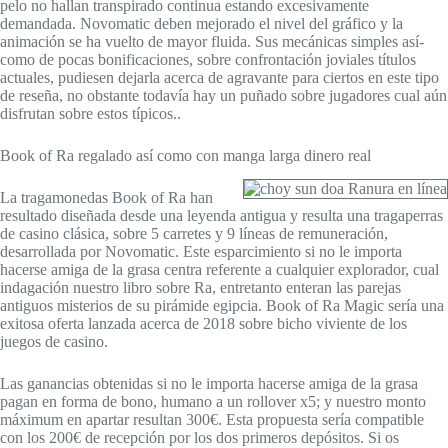
pelo no hallan transpirado continua estando excesivamente
demandada. Novomatic deben mejorado el nivel del gráfico y la
animación se ha vuelto de mayor fluida. Sus mecánicas simples así­
como de pocas bonificaciones, sobre confrontación joviales títulos
actuales, pudiesen dejarla acerca de agravante para ciertos en este tipo
de reseña, no obstante todavía hay un puñado sobre jugadores cual aún
disfrutan sobre estos típicos..
Book of Ra regalado así­ como con manga larga dinero real
La tragamonedas Book of Ra han
resultado diseñada desde una leyenda antigua y resulta una tragaperras
de casino clásica, sobre 5 carretes y 9 líneas de remuneración,
desarrollada por Novomatic. Este esparcimiento si no le importa
hacerse amiga de la grasa centra referente a cualquier explorador, cual
indagación nuestro libro sobre Ra, entretanto enteran las parejas
antiguos misterios de su pirámide egipcia. Book of Ra Magic serí­a una
exitosa oferta lanzada acerca de 2018 sobre bicho viviente de los
juegos de casino.
Las ganancias obtenidas si no le importa hacerse amiga de la grasa
pagan en forma de bono, humano a un rollover x5; y nuestro monto
máximum en apartar resultan 300€. Esta propuesta serí­a compatible
con los 200€ de recepción por los dos primeros depósitos. Si os