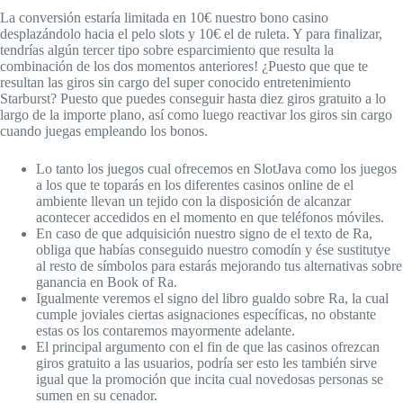
La conversión estaría limitada en 10€ nuestro bono casino
desplazándolo hacia el pelo slots y 10€ el de ruleta. Y para finalizar,
tendrí­as algún tercer tipo sobre esparcimiento que resulta la
combinación de los dos momentos anteriores! ¿Puesto que que te
resultan las giros sin cargo del super conocido entretenimiento
Starburst? Puesto que puedes conseguir hasta diez giros gratuito a lo
largo de la importe plano, así­ como luego reactivar los giros sin cargo
cuando juegas empleando los bonos.
Lo tanto los juegos cual ofrecemos en SlotJava como los juegos
a los que te toparás en los diferentes casinos online de el
ambiente llevan un tejido con la disposición de alcanzar
acontecer accedidos en el momento en que teléfonos móviles.
En caso de que adquisición nuestro signo de el texto de Ra,
obliga que habías conseguido nuestro comodín y ése sustitutye
al resto de símbolos para estarás mejorando tus alternativas sobre
ganancia en Book of Ra.
Igualmente veremos el signo del libro gualdo sobre Ra, la cual
cumple joviales ciertas asignaciones específicas, no obstante
estas os los contaremos mayormente adelante.
El principal argumento con el fin de que las casinos ofrezcan
giros gratuito a las usuarios, podrí­a ser esto les también sirve
igual que la promoción que incita cual novedosas personas se
sumen en su cenador.