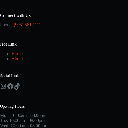
Connect with Us
Phone:
(905) 561-1111
Hot Link
Home
About
Social Links
Instagram
Facebook
TikTok
Opening Hours
Mon: 10.00am - 08.00pm
Tue: 10.00am - 08.00pm
Wed: 10.00am - 08.00pm