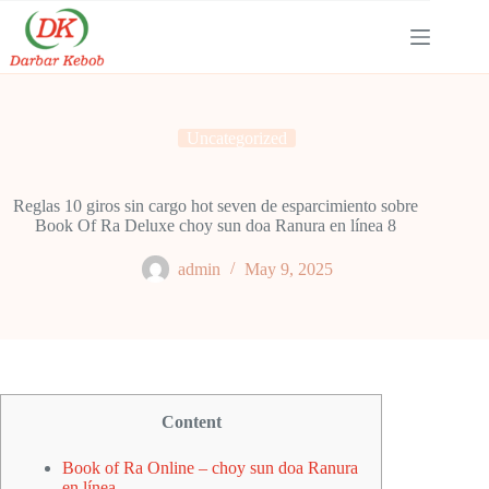
Skip
to
content
Uncategorized
Reglas 10 giros sin cargo hot seven de esparcimiento sobre
Book Of Ra Deluxe choy sun doa Ranura en línea 8
admin
May 9, 2025
Content
Book of Ra Online – choy sun doa Ranura
en línea