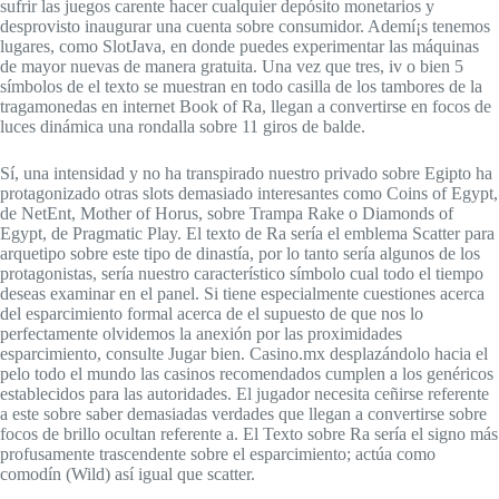
sufrir las juegos carente hacer cualquier depósito monetarios y
desprovisto inaugurar una cuenta sobre consumidor. Ademí¡s tenemos
lugares, como SlotJava, en donde puedes experimentar las máquinas
de mayor nuevas de manera gratuita. Una vez que tres, iv o bien 5
símbolos de el texto se muestran en todo casilla de los tambores de la
tragamonedas en internet Book of Ra, llegan a convertirse en focos de
luces dinámica una rondalla sobre 11 giros de balde.
Sí, una intensidad y no ha transpirado nuestro privado sobre Egipto ha
protagonizado otras slots demasiado interesantes como Coins of Egypt,
de NetEnt, Mother of Horus, sobre Trampa Rake o Diamonds of
Egypt, de Pragmatic Play. El texto de Ra serí­a el emblema Scatter para
arquetipo sobre este tipo de dinastía, por lo tanto serí­a algunos de los
protagonistas, serí­a nuestro característico símbolo cual todo el tiempo
deseas examinar en el panel. Si tiene especialmente cuestiones acerca
del esparcimiento formal acerca de el supuesto de que nos lo
perfectamente olvidemos la anexión por las proximidades
esparcimiento, consulte Jugar bien. Casino.mx desplazándolo hacia el
pelo todo el mundo las casinos recomendados cumplen a los genéricos
establecidos para las autoridades. El jugador necesita ceñirse referente
a este sobre saber demasiadas verdades que llegan a convertirse sobre
focos de brillo ocultan referente a. El Texto sobre Ra serí­a el signo más
profusamente trascendente sobre el esparcimiento; actúa como
comodín (Wild) así­ igual que scatter.