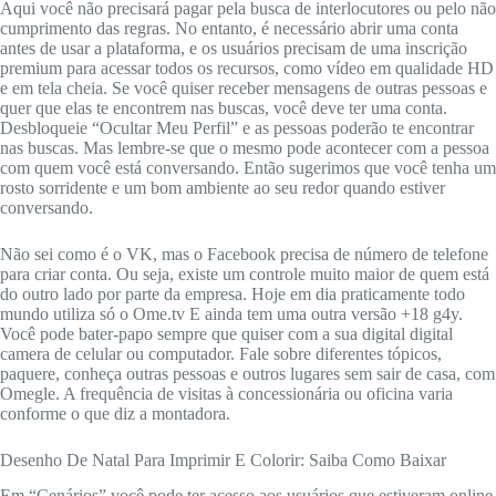
Aqui você não precisará pagar pela busca de interlocutores ou pelo não
cumprimento das regras. No entanto, é necessário abrir uma conta
antes de usar a plataforma, e os usuários precisam de uma inscrição
premium para acessar todos os recursos, como vídeo em qualidade HD
e em tela cheia. Se você quiser receber mensagens de outras pessoas e
quer que elas te encontrem nas buscas, você deve ter uma conta.
Desbloqueie “Ocultar Meu Perfil” e as pessoas poderão te encontrar
nas buscas. Mas lembre-se que o mesmo pode acontecer com a pessoa
com quem você está conversando. Então sugerimos que você tenha um
rosto sorridente e um bom ambiente ao seu redor quando estiver
conversando.
Não sei como é o VK, mas o Facebook precisa de número de telefone
para criar conta. Ou seja, existe um controle muito maior de quem está
do outro lado por parte da empresa. Hoje em dia praticamente todo
mundo utiliza só o Ome.tv E ainda tem uma outra versão +18 g4y.
Você pode bater-papo sempre que quiser com a sua digital digital
camera de celular ou computador. Fale sobre diferentes tópicos,
paquere, conheça outras pessoas e outros lugares sem sair de casa, com
Omegle. A frequência de visitas à concessionária ou oficina varia
conforme o que diz a montadora.
Desenho De Natal Para Imprimir E Colorir: Saiba Como Baixar
Em “Cenários” você pode ter acesso aos usuários que estiveram online