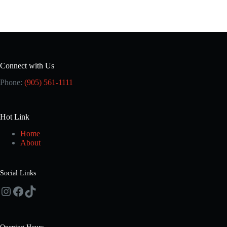
Connect with Us
Phone:
(905) 561-1111
Hot Link
Home
About
Social Links
Instagram
Facebook
TikTok