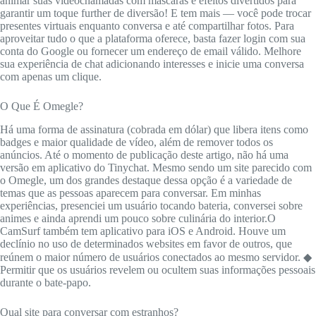
animar suas videochamadas com máscaras e efeitos divertidos para
garantir um toque further de diversão! E tem mais — você pode trocar
presentes virtuais enquanto conversa e até compartilhar fotos. Para
aproveitar tudo o que a plataforma oferece, basta fazer login com sua
conta do Google ou fornecer um endereço de email válido. Melhore
sua experiência de chat adicionando interesses e inicie uma conversa
com apenas um clique.
O Que É Omegle?
Há uma forma de assinatura (cobrada em dólar) que libera itens como
badges e maior qualidade de vídeo, além de remover todos os
anúncios. Até o momento de publicação deste artigo, não há uma
versão em aplicativo do Tinychat. Mesmo sendo um site parecido com
o Omegle, um dos grandes destaque dessa opção é a variedade de
temas que as pessoas aparecem para conversar. Em minhas
experiências, presenciei um usuário tocando bateria, conversei sobre
animes e ainda aprendi um pouco sobre culinária do interior.O
CamSurf também tem aplicativo para iOS e Android. Houve um
declínio no uso de determinados websites em favor de outros, que
reúnem o maior número de usuários conectados ao mesmo servidor. ◆
Permitir que os usuários revelem ou ocultem suas informações pessoais
durante o bate-papo.
Qual site para conversar com estranhos?