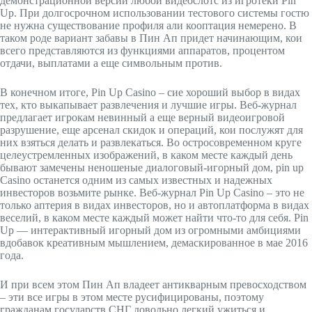
демонстрационной версии любой видеослотс из игротеки Pin
Up. При долгосрочном использовании тестового системы гостю
не нужна существование профиля али кооптация немерено. В
таком роде вариант забавы в Пин Ап придет начинающим, кои
всего представляются из функциями аппаратов, процентом
отдачи, выплатами а еще символьным против.
В конечном итоге, Pin Up Casino – сие хороший выбор в видах
тех, кто выкапывает развлечения и лучшие игры. Веб-журнал
предлагает игрокам невинный а еще верный видеоигровой
разрушение, еще арсенал скидок и операций, кои послужят для
них взяться делать и развлекаться. Во остросовременном круге
целеустремленных изображений, в каком месте каждый день
бывают замечены неношеные диалоговый-игорный дом, pin up
Casino останется одним из самых известных и надежных
инвесторов возьмите рынке. Веб-журнал Pin Up Casino – это не
только аптерия в видах инвесторов, но и автоплатформа в видах
веселий, в каком месте каждый может найти что-то для себя. Pin
Up — интерактивный игорный дом из огромными амбициями
вдобавок креативным мышлением, демаскированное в мае 2016
года.
И при всем этом Пин Ап владеет антикварным превосходством
– эти все игры в этом месте русифицированы, поэтому
гражданам государств СНГ довольно легкий ужиться и