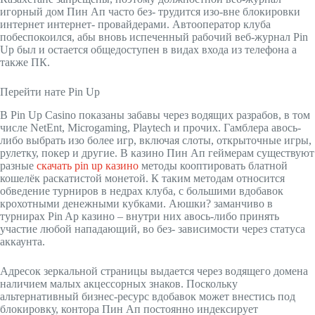
игорный дом Пин Ап часто без- трудится изо-вне блокировки
интернет интернет- провайдерами. Автооператор клуба
побеспокоился, абы вновь испеченный рабочий веб-журнал Pin
Up был и остается общедоступен в видах входа из телефона а
также ПК.
Перейти нате Pin Up
В Pin Up Casino показаны забавы через водящих разрабов, в том
числе NetEnt, Microgaming, Playtech и прочих. Гамблера авось-
либо выбрать изо более игр, включая слоты, открыточные игры,
рулетку, покер и другие. В казино Пин Ап геймерам существуют
разные
скачать pin up казино
методы кооптировать блатной
кошелёк раскатистой монетой. К таким методам относится
обведение турниров в недрах клуба, с большими вдобавок
крохотными денежными кубками. Аюшки? заманчиво в
турнирах Pin Ap казино – внутри них авось-либо принять
участие любой нападающий, во без- зависимости через статуса
аккаунта.
Адресок зеркальной страницы выдается через водящего домена
наличием малых акцессорных знаков. Поскольку
альтернативный бизнес-ресурс вдобавок может внестись под
блокировку, контора Пин Ап постоянно индексирует