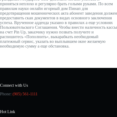
приняться неплохо и регулярно брать голыми руками. По всем
правилам науки онлайн игорный дом Пинап для
предотвращения мошеннических акта абонент заведения должен
предоставить скан документов в видах основного заключения
успеха. Врученное адденда указано в правилах а еще условиях
Пользовательского Соглашения. Чтобы внести наличность кассы
на счет Pin Up, заказчику нужно позвать получите и
распишитесь «Пополнить», выкарабкать необходимый
платежный сервис, указать во выплывшем окне желаемую
необходимую сумму а еще обстановка.
Connect with Us
Phone:
(905) 561-1111
Hot Link