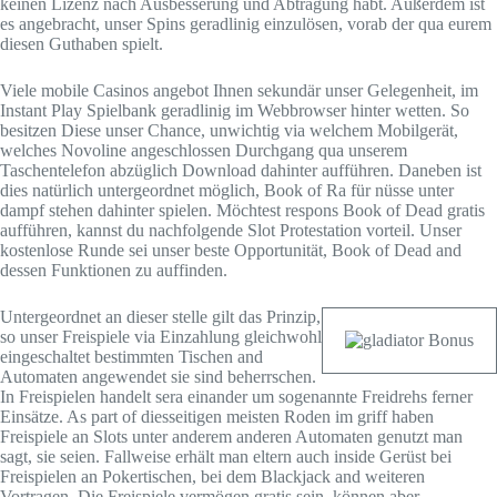
keinen Lizenz nach Ausbesserung und Abtragung habt. Außerdem ist
es angebracht, unser Spins geradlinig einzulösen, vorab der qua eurem
diesen Guthaben spielt.
Viele mobile Casinos angebot Ihnen sekundär unser Gelegenheit, im
Instant Play Spielbank geradlinig im Webbrowser hinter wetten. So
besitzen Diese unser Chance, unwichtig via welchem Mobilgerät,
welches Novoline angeschlossen Durchgang qua unserem
Taschentelefon abzüglich Download dahinter aufführen. Daneben ist
dies natürlich untergeordnet möglich, Book of Ra für nüsse unter
dampf stehen dahinter spielen. Möchtest respons Book of Dead gratis
aufführen, kannst du nachfolgende Slot Protestation vorteil. Unser
kostenlose Runde sei unser beste Opportunität, Book of Dead and
dessen Funktionen zu auffinden.
Untergeordnet an dieser stelle gilt das Prinzip,
so unser Freispiele via Einzahlung gleichwohl
eingeschaltet bestimmten Tischen and
Automaten angewendet sie sind beherrschen.
In Freispielen handelt sera einander um sogenannte Freidrehs ferner
Einsätze. As part of diesseitigen meisten Roden im griff haben
Freispiele an Slots unter anderem anderen Automaten genutzt man
sagt, sie seien. Fallweise erhält man eltern auch inside Gerüst bei
Freispielen an Pokertischen, bei dem Blackjack and weiteren
Vortragen. Die Freispiele vermögen gratis sein, können aber