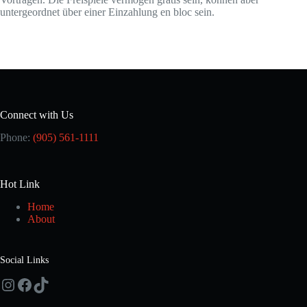
untergeordnet über einer Einzahlung en bloc sein.
Connect with Us
Phone:
(905) 561-1111
Hot Link
Home
About
Social Links
Instagram
Facebook
TikTok