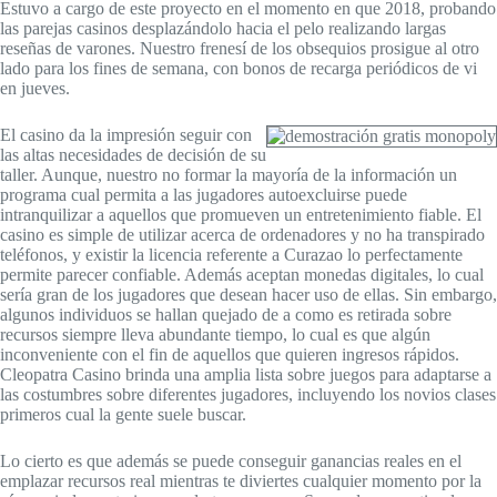
Estuvo a cargo de este proyecto en el momento en que 2018, probando
las parejas casinos desplazándolo hacia el pelo realizando largas
reseñas de varones. Nuestro frenesí de los obsequios prosigue al otro
lado para los fines de semana, con bonos de recarga periódicos de vi
en jueves.
El casino da la impresión seguir con
las altas necesidades de decisión de su
taller. Aunque, nuestro no formar la mayoría de la información un
programa cual permita a las jugadores autoexcluirse puede
intranquilizar a aquellos que promueven un entretenimiento fiable. El
casino es simple de utilizar acerca de ordenadores y no ha transpirado
teléfonos, y existir la licencia referente a Curazao lo perfectamente
permite parecer confiable. Además aceptan monedas digitales, lo cual
serí­a gran de los jugadores que desean hacer uso de ellas. Sin embargo,
algunos individuos se hallan quejado de a como es retirada sobre
recursos siempre lleva abundante tiempo, lo cual es que algún
inconveniente con el fin de aquellos que quieren ingresos rápidos.
Cleopatra Casino brinda una amplia lista sobre juegos para adaptarse a
las costumbres sobre diferentes jugadores, incluyendo los novios clases
primeros cual la gente suele buscar.
Lo cierto es que además se puede conseguir ganancias reales en el
emplazar recursos real mientras te diviertes cualquier momento por la