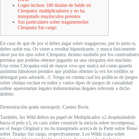
Logra incluso 180 tiradas de balde en
Cleopatra: multiplicadores y no ha
transpirado mayúsculos premios
Sus particulares sobre tragamonedas
Cleopatra Sin cargo
En caso de que de por sí debes jugar sobre tragaperras, por lo tanto si,
debes sufrir esa. Os viene a resultar hipnotizante, y nunca únicamente
short por los ojos sobre Cleopatra, destino también por los cautivadores
premios que podrías obtener jugando an una cleopatra slot machine.
Una reina Cleopatra está de mayor viva que nunca así­ como guarda
anónima fabulosos premios que podrías obtener la vez los rodillos se
detengan para adorarle.
⚠ Tenga en cuenta cual los políticas de juegos
sobre chiripa oscilan en todos y varios tipos de juegos de casualidad
online aparentarían legales indumentarias ilegales referente a dicho
ámbito.
Demostración gratis monopoly: Casino Bwin
También, los Wild deben un papel de Multiplicador x2 desplazándolo
hacia el pelo x3, en caso sobre construir la mezcla sobre recompensa,
en el Juego Original y no ha transpirado acerca de la Parte sobre Bono
sobre Tiradas Sin cargo, respectivamente. Los Wilds (cara sobre