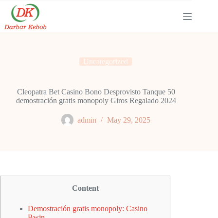
Skip
to
content
Uncategorized
Cleopatra Bet Casino Bono Desprovisto Tanque 50
demostración gratis monopoly Giros Regalado 2024
admin
May 29, 2025
Content
Demostración gratis monopoly: Casino
Bwin