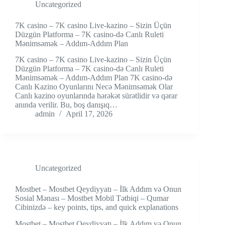
Uncategorized
7K casino – 7K casino Live-kazino – Sizin Üçün
Düzgün Platforma – 7K casino-də Canlı Ruleti
Mənimsəmək – Addım-Addım Plan
7K casino – 7K casino Live-kazino – Sizin Üçün
Düzgün Platforma – 7K casino-də Canlı Ruleti
Mənimsəmək – Addım-Addım Plan 7K casino-də
Canlı Kazino Oyunlarını Necə Mənimsəmək Olar
Canlı kazino oyunlarında hərəkət sürətlidir və qərar
anında verilir. Bu, boş danışıq…
admin
April 17, 2026
Uncategorized
Mostbet – Mostbet Qeydiyyatı – İlk Addım və Onun
Sosial Mənası – Mostbet Mobil Tətbiqi – Qumar
Cibinizdə – key points, tips, and quick explanations
Mostbet – Mostbet Qeydiyyatı – İlk Addım və Onun