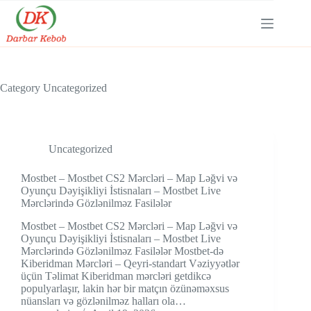
Skip
to
content
Category
Uncategorized
Uncategorized
Mostbet – Mostbet CS2 Mərcləri – Map Ləğvi və
Oyunçu Dəyişikliyi İstisnaları – Mostbet Live
Mərclərində Gözlənilməz Fasilələr
Mostbet – Mostbet CS2 Mərcləri – Map Ləğvi və
Oyunçu Dəyişikliyi İstisnaları – Mostbet Live
Mərclərində Gözlənilməz Fasilələr Mostbet-də
Kiberidman Mərcləri – Qeyri-standart Vəziyyətlər
üçün Təlimat Kiberidman mərcləri getdikcə
populyarlaşır, lakin hər bir matçın özünəməxsus
nüansları və gözlənilməz halları ola…