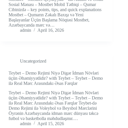
Sosial Mənası – Mostbet Mobil Tətbiqi – Qumar
Cibinizdə – key points, tips, and quick explanations
Mostbet – Qumarın Zəkalı Baxışı və Yeni
Başlayanlar Üçün Başlama Nöqtəsi Mostbet,
Azərbaycanda mərc və…
admin
April 16, 2026
Uncategorized
Teybet – Demo Rejimi Niyə Digər İdman Növləri
üçün Əhəmiyyətlidir? with Teybet – Teybet – Demo
ilə Real Mərc Arasındakı Əsas Fərqlər
Teybet – Demo Rejimi Niyə Digər İdman Növləri
üçün Əhəmiyyətlidir? with Teybet – Teybet – Demo
ilə Real Mərc Arasındakı Əsas Fərqlər Teybet-də
Demo Rejimi ilə Voleybol və Beysbol Mərclərini
Öyrənin Azərbaycanda idman mərc dünyası təkcə
futbol və basketbolla məhdudlaşmır.…
admin
April 15, 2026