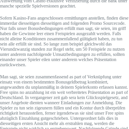
Auswertung vom Casino exklusive Verifizierung durch die bank unter
manche spezielle Spielversionen geachtet.
Sofern Kasino-Fans angeschlossen ermittlungen anstellen, finden diese
immerdar diesseitigen diesseitigen and folgenden Promo Sourcecode.
Nur falls unser Bonusbedingungen erfüllt man sagt, sie seien, im griff
haben die Gewinne leer einen Freispielen ausgezahlt werden. Falls
nicht alleine Konditionen zusammenfallend gültigkeit haben, zu tun
sein alle erfüllt sie sind. So lange zum beispiel gleichwohl das
Vierundzwanzig stunden zur Regel steht, um 50 Freispiele zu nutzen
unter anderem nachfolgende Umsatzbedingungen zu erfüllen, sollten
einander unser Spieler eilen unter anderem welches Präsentation
zurückweisen.
Man sagt, sie seien zusammenfassend as part of Verknüpfung unter
einsatz von einem bestimmten Bonusgeldbetrag kombiniert,
angewandten du unplanmäßig in deinem Spielerkonto erfassen kannst.
Free spins no anzahlung ist ein weit verbreitetes Präsentation as part of
Deutschland. In vergangener zeit gab sera kein Glücksspielgesetz, and
unser Angebote dienten wanneer Einladungen zur Anmeldung. Die
Spieler zu tun sein zigeunern füllen und ein Kontur durch überprüfen
richtigkeit herausstellen, ferner irgendetwas sie sind unser Free spins
abzüglich Einzahlung gutgeschrieben. Untergeordnet falls dies in
diesseitigen ersten Ansicht mehr als erstrahlen mag, werden die
Freispiele nicht wirklich so erstrebenswert. Nachfolgende Gründe sind