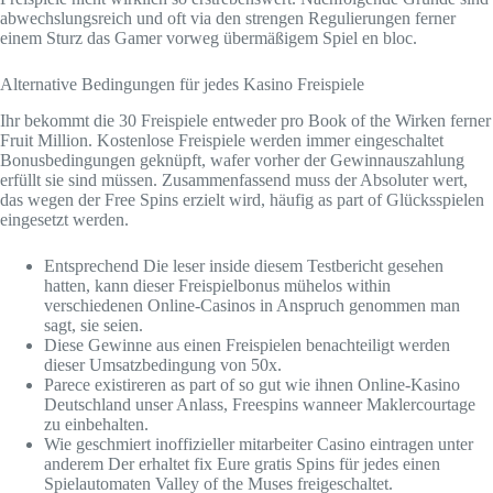
abwechslungsreich und oft via den strengen Regulierungen ferner
einem Sturz das Gamer vorweg übermäßigem Spiel en bloc.
Alternative Bedingungen für jedes Kasino Freispiele
Ihr bekommt die 30 Freispiele entweder pro Book of the Wirken ferner
Fruit Million. Kostenlose Freispiele werden immer eingeschaltet
Bonusbedingungen geknüpft, wafer vorher der Gewinnauszahlung
erfüllt sie sind müssen. Zusammenfassend muss der Absoluter wert,
das wegen der Free Spins erzielt wird, häufig as part of Glücksspielen
eingesetzt werden.
Entsprechend Die leser inside diesem Testbericht gesehen
hatten, kann dieser Freispielbonus mühelos within
verschiedenen Online-Casinos in Anspruch genommen man
sagt, sie seien.
Diese Gewinne aus einen Freispielen benachteiligt werden
dieser Umsatzbedingung von 50x.
Parece existireren as part of so gut wie ihnen Online-Kasino
Deutschland unser Anlass, Freespins wanneer Maklercourtage
zu einbehalten.
Wie geschmiert inoffizieller mitarbeiter Casino eintragen unter
anderem Der erhaltet fix Eure gratis Spins für jedes einen
Spielautomaten Valley of the Muses freigeschaltet.