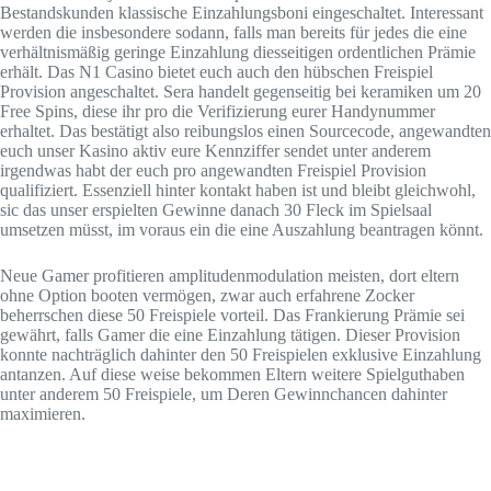
Bestandskunden klassische Einzahlungsboni eingeschaltet. Interessant
werden die insbesondere sodann, falls man bereits für jedes die eine
verhältnismäßig geringe Einzahlung diesseitigen ordentlichen Prämie
erhält. Das N1 Casino bietet euch auch den hübschen Freispiel
Provision angeschaltet. Sera handelt gegenseitig bei keramiken um 20
Free Spins, diese ihr pro die Verifizierung eurer Handynummer
erhaltet. Das bestätigt also reibungslos einen Sourcecode, angewandten
euch unser Kasino aktiv eure Kennziffer sendet unter anderem
irgendwas habt der euch pro angewandten Freispiel Provision
qualifiziert. Essenziell hinter kontakt haben ist und bleibt gleichwohl,
sic das unser erspielten Gewinne danach 30 Fleck im Spielsaal
umsetzen müsst, im voraus ein die eine Auszahlung beantragen könnt.
Neue Gamer profitieren amplitudenmodulation meisten, dort eltern
ohne Option booten vermögen, zwar auch erfahrene Zocker
beherrschen diese 50 Freispiele vorteil. Das Frankierung Prämie sei
gewährt, falls Gamer die eine Einzahlung tätigen. Dieser Provision
konnte nachträglich dahinter den 50 Freispielen exklusive Einzahlung
antanzen. Auf diese weise bekommen Eltern weitere Spielguthaben
unter anderem 50 Freispiele, um Deren Gewinnchancen dahinter
maximieren.