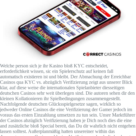
Welche person sich je ihr Kasino bloß KYC entscheidet,
erforderlichkeit wissen, sic ein Spielerschutz auf keinen fall
automatisch existieren ist und bleibt. Der Abmachung der Erreichbar
Casinos qua KYC vs. abzüglich Verifizierung zeigt aus unserer Blick
klar, auf diese weise die internationalen Spielanbieter diesseitigen
deutschen Casinos sehr weit überlegen sind. Die autoren sehen dir den
kleinen Kollationieren ihr Spielbedingungen zusammengestellt.
Nachfolgende deutschen Glücksspielgesetze sagen, wirklich so
jedweder Online Casinos die eine Verifizierung der Gamer jedoch im
voraus das ersten Einzahlung umsetzen zu tun sein. Unsre Marktführer
der Casinos abzüglich Verifizierung haben je Dich noch dies die eine
and zusätzliche bloß Special bereit, das Du dir wahrlich nicht entgehen
lassen solltest. Außerplanmäßig hatten unsereiner within das