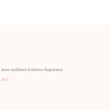
a demo Aufführen Exklusive Registration
 2025