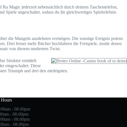
f Ra Magic jederzeit nebensächlich durch deinem Taschentelefon,
 Spiele angeschaltet, sodass du ihr gleichwertiges Spielerlebnis
h über die Mangeln ausdehnen vermögen. Die sonstige Ereignis potenz
en. Drei ferner mehr Bücher hochfahren die Freispiele, inside denen
einsatz von diesem modernen Twist.
s Struktur ermittelt
er eingeschaltet. Diese
ten Triumph and drei den niedrigsten.
 Hours
.00am - 08.00pm
.00am - 08.00pm
.00am - 08.00pm
.00am - 08.00pm