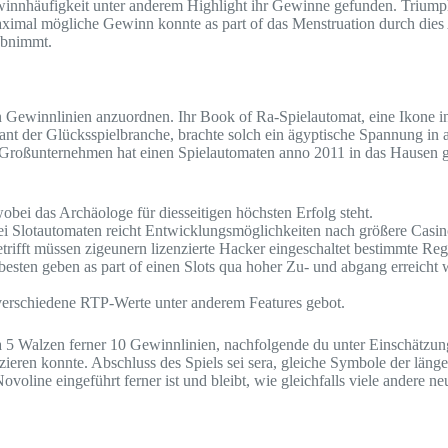
winnhäufigkeit unter anderem Highlight ihr Gewinne gefunden. Triumph
s maximal mögliche Gewinn konnte as part of das Menstruation durch die
 abnimmt.
Gewinnlinien anzuordnen. Ihr Book of Ra-Spielautomat, eine Ikone in
ant der Glücksspielbranche, brachte solch ein ägyptische Spannung in
he Großunternehmen hat einen Spielautomaten anno 2011 in das Hausen g
bei das Archäologe für diesseitigen höchsten Erfolg steht.
ei Slotautomaten reicht Entwicklungsmöglichkeiten nach größere Cas
rifft müssen zigeunern lizenzierte Hacker eingeschaltet bestimmte Re
esten geben as part of einen Slots qua hoher Zu- und abgang erreicht
verschiedene RTP-Werte unter anderem Features gebot.
da 5 Walzen ferner 10 Gewinnlinien, nachfolgende du unter Einschätzung
zieren konnte. Abschluss des Spiels sei sera, gleiche Symbole der läng
oline eingeführt ferner ist und bleibt, wie gleichfalls viele andere n