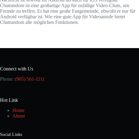
Chatrandom ist eine großartige App für zufällige Video-Chats, um
Fremde zu treffen. Er hat eine große Fangemeinde, obwohl er nur für
Android verfügbar ist. Wie eine gute App für Videoanrufe bietet
Chatrandom alle möglichen Funktionen.
Connect with Us
Phone:
(905) 561-1111
Hot Link
Home
About
Social Links