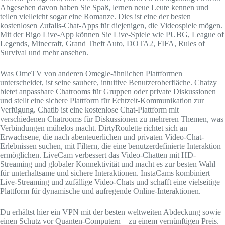
Abgesehen davon haben Sie Spaß, lernen neue Leute kennen und
teilen vielleicht sogar eine Romanze. Dies ist eine der besten
kostenlosen Zufalls-Chat-Apps für diejenigen, die Videospiele mögen.
Mit der Bigo Live-App können Sie Live-Spiele wie PUBG, League of
Legends, Minecraft, Grand Theft Auto, DOTA2, FIFA, Rules of
Survival und mehr ansehen.
Was OmeTV von anderen Omegle-ähnlichen Plattformen
unterscheidet, ist seine saubere, intuitive Benutzeroberfläche. Chatzy
bietet anpassbare Chatrooms für Gruppen oder private Diskussionen
und stellt eine sichere Plattform für Echtzeit-Kommunikation zur
Verfügung. Chatib ist eine kostenlose Chat-Plattform mit
verschiedenen Chatrooms für Diskussionen zu mehreren Themen, was
Verbindungen mühelos macht. DirtyRoulette richtet sich an
Erwachsene, die nach abenteuerlichen und privaten Video-Chat-
Erlebnissen suchen, mit Filtern, die eine benutzerdefinierte Interaktion
ermöglichen. LiveCam verbessert das Video-Chatten mit HD-
Streaming und globaler Konnektivität und macht es zur besten Wahl
für unterhaltsame und sichere Interaktionen. InstaCams kombiniert
Live-Streaming und zufällige Video-Chats und schafft eine vielseitige
Plattform für dynamische und aufregende Online-Interaktionen.
Du erhältst hier ein VPN mit der besten weltweiten Abdeckung sowie
einen Schutz vor Quanten-Computern – zu einem vernünftigen Preis.