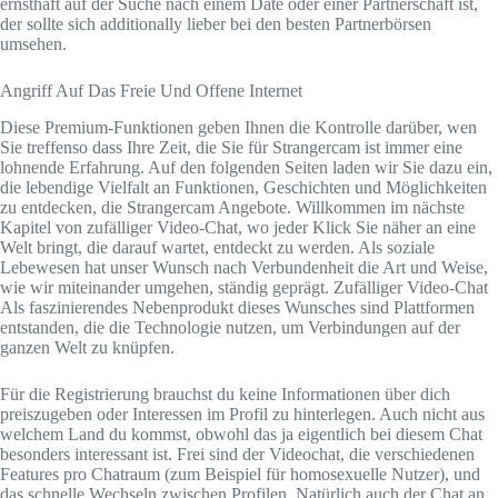
ernsthaft auf der Suche nach einem Date oder einer Partnerschaft ist,
der sollte sich additionally lieber bei den besten Partnerbörsen
umsehen.
Angriff Auf Das Freie Und Offene Internet
Diese Premium-Funktionen geben Ihnen die Kontrolle darüber, wen
Sie treffenso dass Ihre Zeit, die Sie für Strangercam ist immer eine
lohnende Erfahrung. Auf den folgenden Seiten laden wir Sie dazu ein,
die lebendige Vielfalt an Funktionen, Geschichten und Möglichkeiten
zu entdecken, die Strangercam Angebote. Willkommen im nächste
Kapitel von zufälliger Video-Chat, wo jeder Klick Sie näher an eine
Welt bringt, die darauf wartet, entdeckt zu werden. Als soziale
Lebewesen hat unser Wunsch nach Verbundenheit die Art und Weise,
wie wir miteinander umgehen, ständig geprägt. Zufälliger Video-Chat
Als faszinierendes Nebenprodukt dieses Wunsches sind Plattformen
entstanden, die die Technologie nutzen, um Verbindungen auf der
ganzen Welt zu knüpfen.
Für die Registrierung brauchst du keine Informationen über dich
preiszugeben oder Interessen im Profil zu hinterlegen. Auch nicht aus
welchem Land du kommst, obwohl das ja eigentlich bei diesem Chat
besonders interessant ist. Frei sind der Videochat, die verschiedenen
Features pro Chatraum (zum Beispiel für homosexuelle Nutzer), und
das schnelle Wechseln zwischen Profilen. Natürlich auch der Chat an