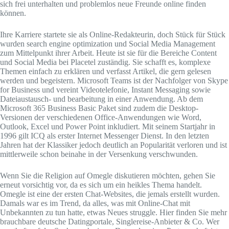
sich frei unterhalten und problemlos neue Freunde online finden
können.
Ihre Karriere startete sie als Online-Redakteurin, doch Stück für Stück
wurden search engine optimization und Social Media Management
zum Mittelpunkt ihrer Arbeit. Heute ist sie für die Bereiche Content
und Social Media bei Placetel zuständig. Sie schafft es, komplexe
Themen einfach zu erklären und verfasst Artikel, die gern gelesen
werden und begeistern. Microsoft Teams ist der Nachfolger von Skype
for Business und vereint Videotelefonie, Instant Messaging sowie
Dateiaustausch- und bearbeitung in einer Anwendung. Ab dem
Microsoft 365 Business Basic Paket sind zudem die Desktop-
Versionen der verschiedenen Office-Anwendungen wie Word,
Outlook, Excel und Power Point inkludiert. Mit seinem Startjahr in
1996 gilt ICQ als erster Internet Messenger Dienst. In den letzten
Jahren hat der Klassiker jedoch deutlich an Popularität verloren und ist
mittlerweile schon beinahe in der Versenkung verschwunden.
Wenn Sie die Religion auf Omegle diskutieren möchten, gehen Sie
erneut vorsichtig vor, da es sich um ein heikles Thema handelt.
Omegle ist eine der ersten Chat-Websites, die jemals erstellt wurden.
Damals war es im Trend, da alles, was mit Online-Chat mit
Unbekannten zu tun hatte, etwas Neues struggle. Hier finden Sie mehr
brauchbare deutsche Datingportale, Singlereise-Anbieter & Co. Wer