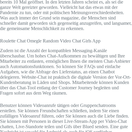
bereits 10 Mal geöffnet. In den letzten Jahren scheint es, als sei die
ganze Welt gereizter geworden. Vielleicht hat das etwas mit der
Pandemie zu tun, oder mit politischen Meinungsverschiedenheiten.
Was auch immer der Grund sein magazine, die Menschen sind
schneller damit geworden sich gegenseitig anzugreifen, und langsamer,
die gemeinsame Menschlichkeit zu erkennen.
Roulette Chat Omegle Random Video Chat Girls App
Zudem ist die Anzahl der kompatiblen Messaging-Kanäle
überschaubar. Um hohes Chat-Aufkommen zu bewältigen und Ihre
Mitarbeiter zu entlasten, ermöglichen Ihnen die meisten Chat-Anbieter
auch Automationsfunktionen. So können Sie FAQs und einfache
Aufgaben, wie die Abfrage des Lieferstatus, an einen Chatbot
delegieren. Website-Chat ist praktisch die digitale Version der Vor-Ort-
Kundenberatung in Läden und Shops. Mitarbeitende können Kunden
über das Chat-Tool entlang der Customer Journey begleiten und
Fragen sofort aus dem Weg räumen.
Benutzer können Videoanrufe tätigen oder Gruppenchatrooms
erstellen. Sie können Freundschaften schließen, indem Sie einen
zufälligen Videoanruf führen, oder Sie können auch die Liebe finden.
Sie können mit Personen in dieser Live-Stream-App per Video-Chat
chatten, Live-Standorte teilen und Gifs über Blued senden. Eine gute
Nachricht ist sowohl für Android als auch für iOS verfügbar.